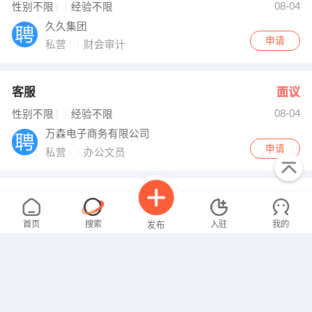
08-04
性别不限
经验不限
久久集团
申请
私营
财会审计
客服
面议
08-04
性别不限
经验不限
万森电子商务有限公司
申请
私营
办公文员
课程顾问
面议
08-04
性别不限
经验不限
首页
搜索
入驻
我的
发布
双清校外培训
申请
私营
市场营销
小学语文老师
面议