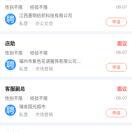
08-07
出纳
保险
性别不限
经验不限
江西惠明纺织科技有限公司
编辑
法律
申请
私营
办公文员
保洁
贸易采购
店助
面议
跟单
理财顾问
08-07
性别不限
经验不限
福州市紫色花语服饰有限公司瑞金店
其他职位
申请
私营
市场营销
客服副总
面议
08-07
性别不限
经验不限
瑞金国光超市
申请
私营
市场营销