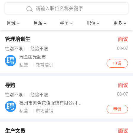
4000-5000元
本科
行政后勤
建筑装潢
确定
区域
月薪
学历
职位
更多
5000-8000元
硕士
销售岗位
教师
管理培训生
面议
8000-12000元
博士
文员
护士
08-07
性别不限
经验不限
12000-20000元
财务会计
传单派发
瑞金国光超市
申请
私营
教育培训
其他
超市零售
促销导购
网络IT
保健按摩
导购
面议
08-07
性别不限
经验不限
快递员
前台接待
福州市紫色花语服饰有限公司瑞金店
申请
私营
市场营销
收银员
技术员/工程师
水电/机修
部门经理
生产文员
面议