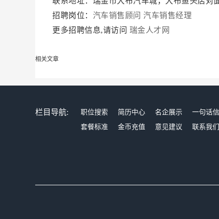
联系地址：瑞金市大布汽车城，大布鱼头店对
招聘岗位：
汽车销售顾问
汽车销售经理
更多招聘信息,请访问
瑞金人才网
相关文章
栏目导航:
职位搜索
简历中心
名企展示
一句话
套餐标准
金币充值
意见建议
联系我