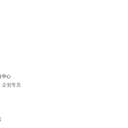
散中心
台
企划专员
店