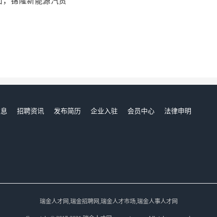
面，锦隆新能源汽贸
信息
招聘资讯
发布简历
企业入驻
会员中心
法律申明
们
瑞金人才网,瑞金招聘网,瑞金人才市场,瑞金人事人才网